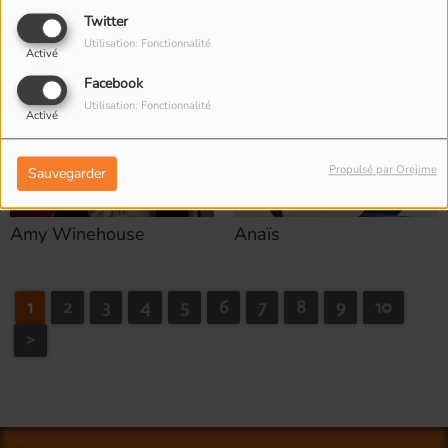
Twitter
Utilisation: Fonctionnalité
Activé
Facebook
Utilisation: Fonctionnalité
Activé
Propulsé par Orejime
Sauvegarder
Amy Winehouse
Anaïs
1
2
3
4
5
6
7
8
9
10
>