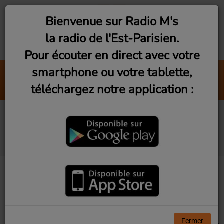
Bienvenue sur Radio M's
la radio de l'Est-Parisien.
Pour écouter en direct avec votre
smartphone ou votre tablette,
Club M's le mix by David #08
téléchargez notre application :
Radio M's (David)
Artistes diffusés sur
Radio M's
Tous
0-9
A
B
C
D
E
F
G
H
I
J
K
L
M
N
O
P
Q
R
S
T
U
V
W
X
Y
Z
Fermer