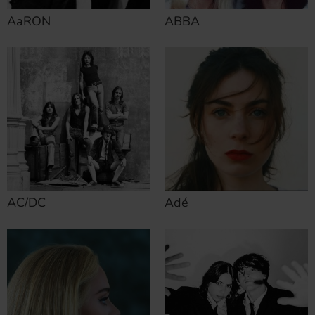
AaRON
ABBA
AC/DC
Adé