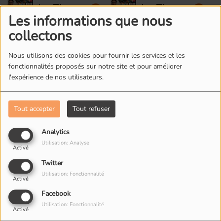
Titeux -
Tribord
La Zic
La Zic
La samba
Biguy
Sound
Les informations que nous
dans la
dans la
par la
Melindji
designer
collectons
Soc #5 -
Soc #4 -
voix
Brice
Thérèse
d'Ivone
Nous utilisons des cookies pour fournir les services et les
Wassy
et jazz
fonctionnalités proposés sur notre site et pour améliorer
outre mer
l'expérience de nos utilisateurs.
L'ÉQUIPE DE RADIO M'S
Tout accepter
Tout refuser
Analytics
Utilisation: Analyse
Activé
Twitter
Utilisation: Fonctionnalité
Activé
Facebook
Utilisation: Fonctionnalité
Activé