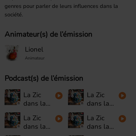
genres pour parler de leurs influences dans la
société.
Animateur(s) de l’émission
Lionel
Animateur
Podcast(s) de l’émission
La Zic
La Zic
dans la
dans la
Soc #9 -
Soc #8 -
La Zic
La Zic
Invité
Invitée
dans la
dans la
Nicolas
Valérie
Soc #7 -
Soc #6 -