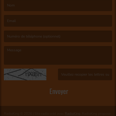
(Le nom est obligatoire. )
(L’email est obligatoire. )
(Le message est obligatoire. )
(Captcha invalide. )
Envoyer
RadioKing © 2026 | Site radio créé avec
RadioKing
. RadioKing propose